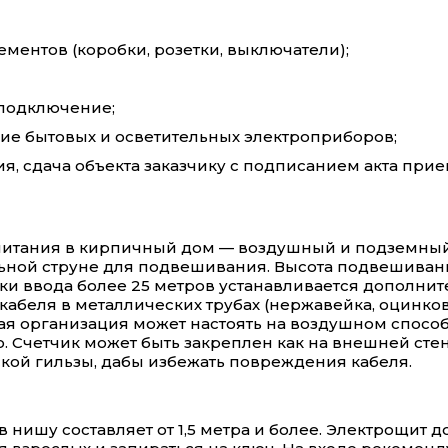
ментов (коробки, розетки, выключатели);
 подключение;
ие бытовых и осветительных электроприборов;
я, сдача объекта заказчику с подписанием акта пр
опитания в кирпичный дом — воздушный и подземны
ной струне для подвешивания. Высота подвешивани
ки ввода более 25 метров устанавливается дополни
 кабеля в металлических трубах (нержавейка, оцинков
 организация может настоять на воздушном способе
 Счетчик может быть закреплен как на внешней стене
кой гильзы, дабы избежать повреждения кабеля.
в нишу составляет от 1,5 метра и более. Электрощит