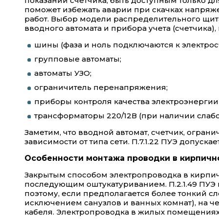
показаний счетчика, быть доступным только дл
поможет избежать аварии при скачках напряж
работ. Выбор модели распределительного щита
вводного автомата и прибора учета (счетчика),
шины (фаза и ноль подключаются к электрос
групповые автоматы;
автоматы УЗО;
ограничитель перенапряжения;
приборы контроля качества электроэнергии
трансформаторы 220/12В (при наличии слабо
Заметим, что вводной автомат, счетчик, огра
зависимости от типа сети. П.7.1.22 ПУЭ допус
Особенности монтажа проводки в кирпичн
Закрытым способом электропроводка в кирпичн
последующим оштукатуриванием. П.2.1.49 ПУЭ
поэтому, если предполагается более тонкий с
исключением санузлов и ванных комнат), на чер
кабеля. Электропроводка в жилых помещениях