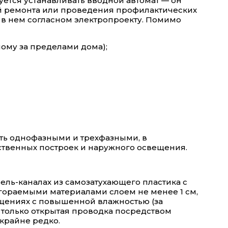
уется устанавливать вводной автомат — он
ай ремонта или проведения профилактических
 в нем согласном электропроекту. Помимо
мому за пределами дома);
ыть однофазными и трехфазными, в
яйственных построек и наружного освещения.
ель-каналах из самозатухающего пластика с
гораемыми материалами слоем не менее 1 см,
ещениях с повышенной влажностью (за
на только открытая проводка посредством
крайне редко.