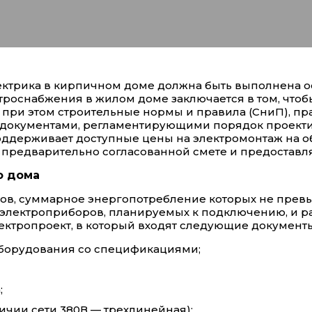
ектрика в кирпичном доме должна быть выполнена о
троснабжения в жилом доме заключается в том, что
 при этом строительные нормы и правила (СниП), пр
документами, регламентирующими порядок проекти
оддерживает доступные цены на электромонтаж на 
 предварительно согласованной смете и предоставл
о дома
ов, суммарное энергопотребление которых не прев
 электроприборов, планируемых к подключению, и р
ектропроект, в который входят следующие документы
оборудования со спецификациями;
;
ичии сети 380В — трехлинейная);