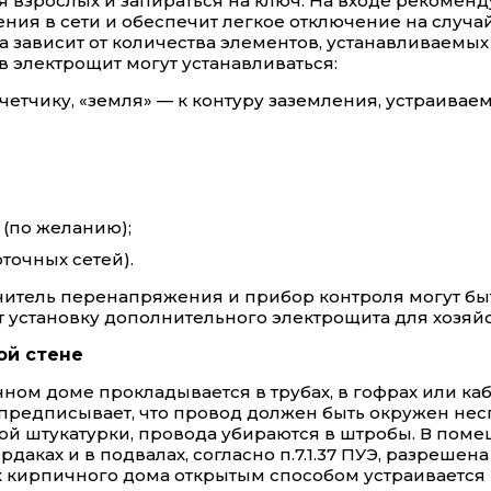
я взрослых и запираться на ключ. На входе рекоменд
ения в сети и обеспечит легкое отключение на случ
 зависит от количества элементов, устанавливаемых
 в электрощит могут устанавливаться:
четчику, «земля» — к контуру заземления, устраивае
 (по желанию);
точных сетей).
ничитель перенапряжения и прибор контроля могут б
кает установку дополнительного электрощита для хоз
ой стене
ом доме прокладывается в трубах, в гофрах или каб
 предписывает, что провод должен быть окружен нес
лой штукатурки, провода убираются в штробы. В пом
даках и в подвалах, согласно п.7.1.37 ПУЭ, разреше
 кирпичного дома открытым способом устраивается 