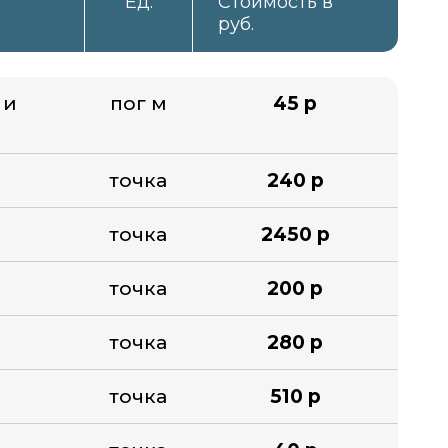
Ед.
Стоимость в
руб.
 и
пог м
45 р
точка
240 р
точка
2450 р
точка
200 р
точка
280 р
точка
510 р