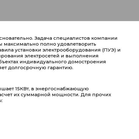
сновательно. Задача специалистов компании
бы максимально полно удовлетворить
авила установки электрооборудования (ПУЭ) и
рования электросетей и выполнения
объектах индивидуального домостроения
яет долгосрочную гарантию.
ышает 15КВт, в энергоснабжающую
асчет их суммарной мощности. Для прочих
: