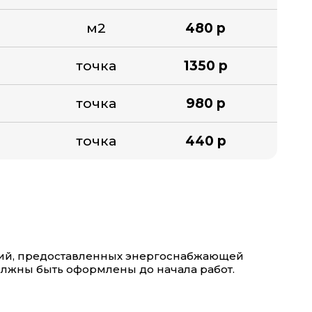
м2
480 р
точка
1350 р
точка
980 р
точка
440 р
вий, предоставленных энергоснабжающей
олжны быть оформлены до начала работ.