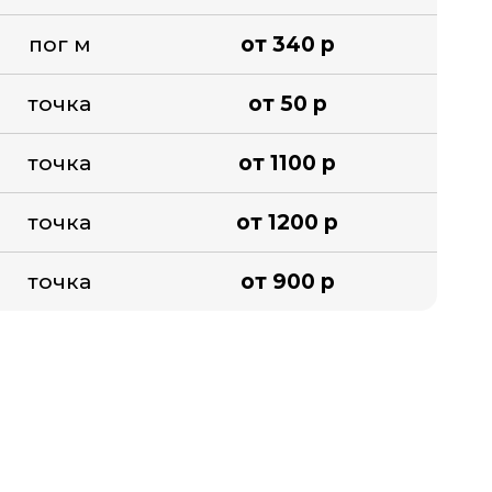
пог м
от 340 р
точка
от 50 р
точка
от 1100 р
точка
от 1200 р
точка
от 900 р