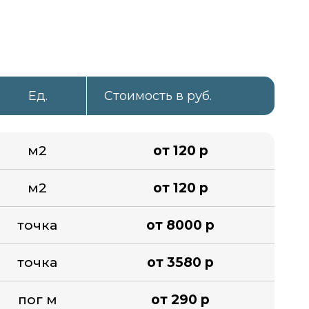
Ед.
Стоимость в руб.
м2
от 120 р
м2
от 120 р
точка
от 8000 р
точка
от 3580 р
пог м
от 290 р