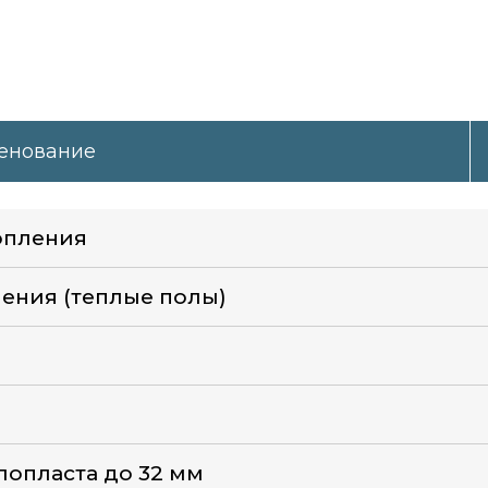
енование
опления
ения (теплые полы)
лопласта до 32 мм