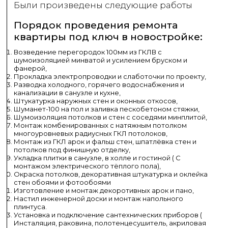
Были произведены следующие работы
Порядок проведения ремонта
квартиры под ключ в новостройке:
Возведение перегородок 100мм из ГКЛВ с
шумоизоляцией минватой и усилением бруском и
фанерой,
Прокладка электропроводки и слаботочки по проекту,
Разводка холодного, горячего водоснабжения и
канализации в санузле и кухне,
Штукатурка наружных стен и оконных откосов,
Шуманет-100 на пол и заливка пескобетоном стяжки,
Шумоизоляция потолков и стен с соседями минплитой,
Монтаж комбенированных с натяжным потолком
многоуровневых радиусных ГКЛ потолоков,
Монтаж из ГКЛ арок и фальш стен, шпатлёвка стен и
потолков под финишную отделку,
Укладка плитки в санузле, в холле и гостиной ( С
монтажом электрического тёплого пола),
Окраска потолков, декоративная штукатурка и оклейка
стен обоями и фотообоями
Изготовление и монтаж декоротивных арок и пано,
Настил инженерной доски и монтаж напольного
плинтуса.
Установка и подключение сантехнических приборов (
Инсталяция, раковина, полотенцесушитель, акриловая