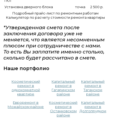
ГКЛ
Установка дверного блока
точка
2 500 р.
Подробный прайс-лист по ремонтным работам
Калькулятор по расчету стоимости ремонта квартиры
*Утвержденная смета после
заключения договора уже не
меняется, что является несомненным
плюсом при сотрудничестве с нами.
То есть Вы заплатите именно столько,
сколько будет рассчитано в смете.
Наше портфолио
Косметический
Капитальный
Капитальный
ремонт в
ремонт в
ремонт в
однокомнатной
Гагаринском
Таганском
квартире
районе
районе
Евроремонт в
Косметический
Капитальный
Можайском районе
ремонт в
ремонт в
Останковском
Долгопрудном
районе