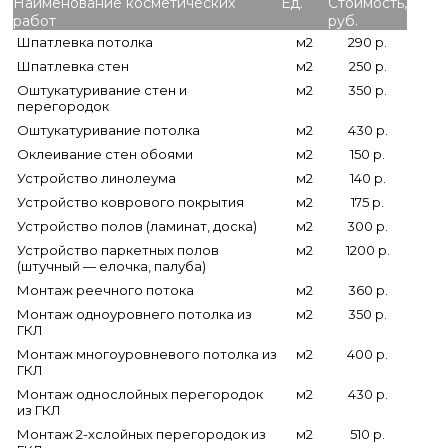
Наименование косметических
Ед.
Стоимость,
работ
руб.
Шпатлевка потолка
м2
290 р.
Шпатлевка стен
м2
250 р.
Оштукатуривание стен и
м2
350 р.
перегородок
Оштукатуривание потолка
м2
430 р.
Оклеивание стен обоями
м2
150 р.
Устройство линолеума
м2
140 р.
Устройство коврового покрытия
м2
175 р.
Устройство полов (ламинат, доска)
м2
300 р.
Устройство паркетных полов
м2
1200 р.
(штучный — елочка, палуба)
Монтаж реечного потока
м2
360 р.
Монтаж одноуровнего потолка из
м2
350 р.
ГКЛ
Монтаж многоуровневого потолка из
м2
400 р.
ГКЛ
Монтаж однослойных перегородок
м2
430 р.
из ГКЛ
Монтаж 2-хслойных перегородок из
м2
510 р.