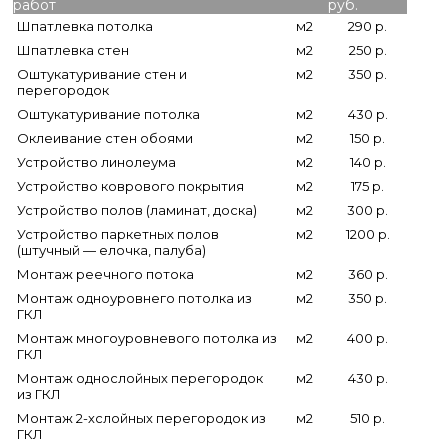
работ
руб.
Шпатлевка потолка
м2
290 р.
Шпатлевка стен
м2
250 р.
Оштукатуривание стен и
м2
350 р.
перегородок
Оштукатуривание потолка
м2
430 р.
Оклеивание стен обоями
м2
150 р.
Устройство линолеума
м2
140 р.
Устройство коврового покрытия
м2
175 р.
Устройство полов (ламинат, доска)
м2
300 р.
Устройство паркетных полов
м2
1200 р.
(штучный — елочка, палуба)
Монтаж реечного потока
м2
360 р.
Монтаж одноуровнего потолка из
м2
350 р.
ГКЛ
Монтаж многоуровневого потолка из
м2
400 р.
ГКЛ
Монтаж однослойных перегородок
м2
430 р.
из ГКЛ
Монтаж 2-хслойных перегородок из
м2
510 р.
ГКЛ