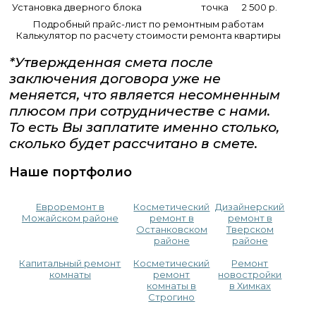
Установка дверного блока
точка
2 500 р.
Подробный прайс-лист по ремонтным работам
Калькулятор по расчету стоимости ремонта квартиры
*Утвержденная смета после
заключения договора уже не
меняется, что является несомненным
плюсом при сотрудничестве с нами.
То есть Вы заплатите именно столько,
сколько будет рассчитано в смете.
Наше портфолио
Евроремонт в
Косметический
Дизайнерский
Можайском районе
ремонт в
ремонт в
Останковском
Тверском
районе
районе
Капитальный ремонт
Косметический
Ремонт
комнаты
ремонт
новостройки
комнаты в
в Химках
Строгино